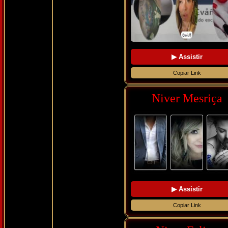
▶ Assistir
Copiar Link
Niver Mesriça
▶ Assistir
Copiar Link