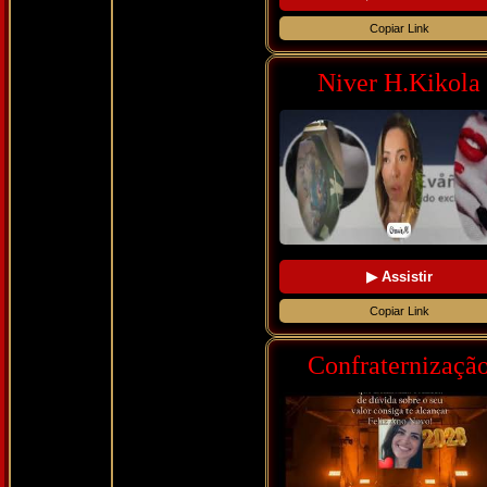
Copiar Link
Niver H.Kikola
▶ Assistir
Copiar Link
Confraternizaçã
2026