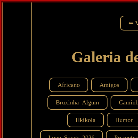
⬅ V
Galeria de
Africano
Amigos
Bruxinha_Algum
Caminh
Hkikola
Humor
Love_Songs_2026
Presentes