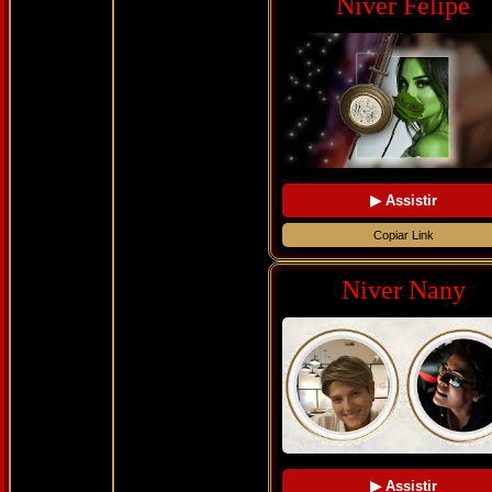
Niver Felipe
▶ Assistir
Copiar Link
Niver Nany
▶ Assistir