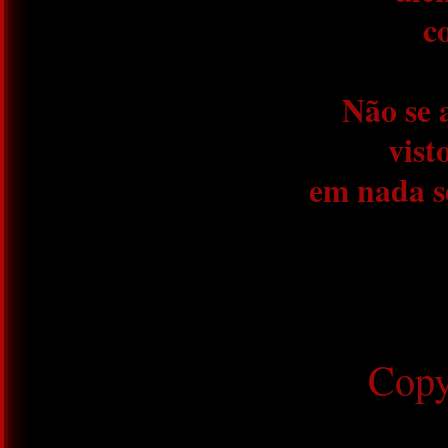
c
Não se 
vist
em nada s
Copy