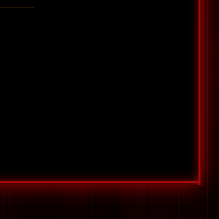
_________