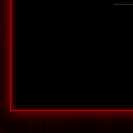
________